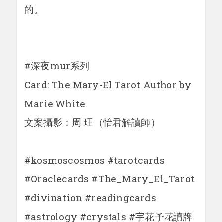
的。
#深夜mur系列
Card: The Mary-El Tarot Author by
Marie White
文案攝影：周 玨（怡君解讀師）
#kosmoscosmos #tarotcards
#Oraclecards #The_Mary_El_Tarot
#divination #readingcards
#astrology #crystals #宇花予花讀牌