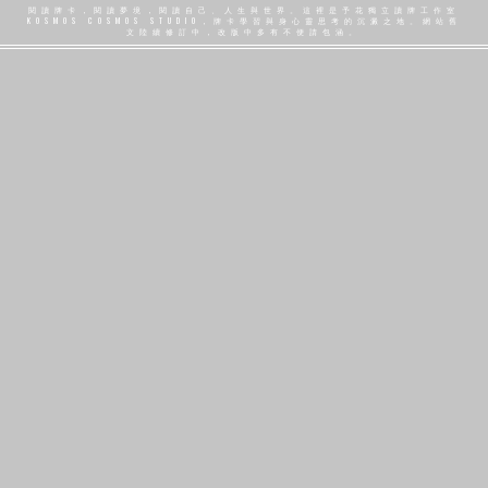
閱讀牌卡，閱讀夢境，閱讀自己、人生與世界。這裡是予花獨立讀牌工作室
KOSMOS COSMOS STUDIO，牌卡學習與身心靈思考的沉澱之地。網站舊
文陸續修訂中，改版中多有不便請包涵。