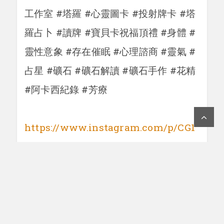
工作室 #塔羅 #心靈圖卡 #投射牌卡 #塔
羅占卜 #讀牌 #寶貝卡祝福頂禮 #身體 #
靈性意象 #存在催眠 #心理諮商 #靈氣 #
占星 #礦石 #礦石解讀 #礦石手作 #花精
#阿卡西紀錄 #芳療
https://www.instagram.com/p/CG1
sYdZBZ2I/
工作室IG:
@kcosmostudio
手作區IG:
@kcosmos2015
share: