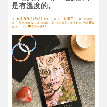
是有溫度的。
10/27/2020 03:50:00 下午
周玨 DIMETTI
讀牌點
滴-主題-自我修復
,
讀牌點滴-主題-情緒探索
,
讀牌點滴-專欄-IG短
文錄
NO COMMENTS