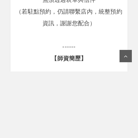
（若駐點預約，仍請聯繫店內，統整預約
資訊，謝謝您配合）
------
【師資簡歷】
周玨 Dimetti 解讀師
牌卡解讀探索及工作資歷超過二十年
（2004年-迄今）
解夢讀夢工作二十年（2006年-迄今）