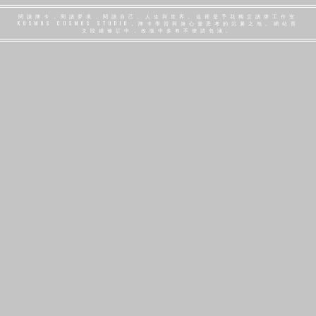
閱讀牌卡，閱讀夢境，閱讀自己、人生與世界。這裡是予花獨立讀牌工作室
KOSMOS COSMOS STUDIO，牌卡學習與身心靈思考的沉澱之地。網站舊
文陸續修訂中，改版中多有不便請包涵。