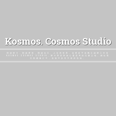
Kosmos. Cosmos Studio
閱讀牌卡，閱讀夢境，閱讀自己、人生與世界。這裡是予花獨立讀牌工作室
KOSMOS COSMOS STUDIO，牌卡學習與身心靈思考的沉澱之地。網站舊
文陸續修訂中，改版中多有不便請包涵。